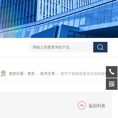
Mini MR standard IKAMAG磁力搅拌器
IT-09
您的位置：
首页
-
技术文章
-
真空干燥箱温度设定如何操作？
返回列表