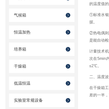
的温度值的
①标准水银
气候箱
据。
恒温加热
②热电偶则
是能自动检
培养箱
计量技术机
次在5mi
≤2℃。
干燥箱
二、
温度波
低温恒温
在干燥箱工
差的一半，
实验室常规设备