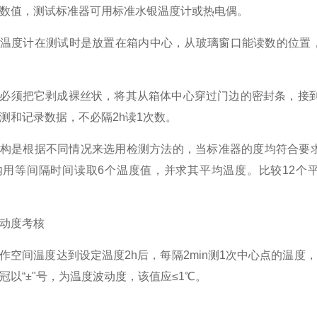
数值，测试标准器可用标准水银温度计或热电偶。
温度计在测试时是放置在箱内中心，从玻璃窗口能读数的位置，
必须把它剥成裸丝状，将其从箱体中心穿过门边的密封条，接
测和记录数据，不必隔2h读1次数。
构是根据不同情况来选用检测方法的，当标准器的度均符合要求
n内用等间隔时间读取6个温度值，并求其平均温度。比较12个
动度考核
作空间温度达到设定温度2h后，每隔2min测1次中心点的温度，测3
冠以“±"号，为温度波动度，该值应≤1℃。