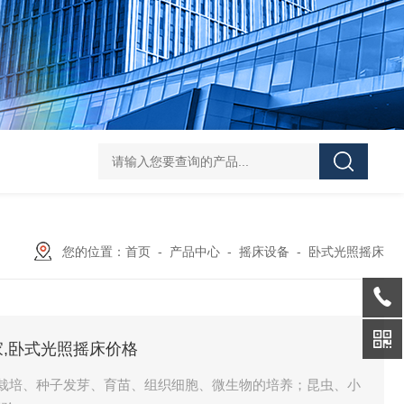
Mini MR standard IKAMAG磁力搅拌器
IT-09
您的位置：
首页
-
产品中心
-
摇床设备
-
卧式光照摇床
家,卧式光照摇床价格
物的栽培、种子发芽、育苗、组织细胞、微生物的培养；昆虫、小