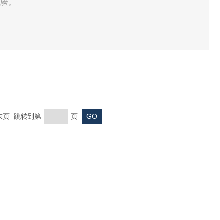
试验。
 末页 跳转到第
页