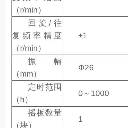
（r/min）
回旋/往
复频率精度
±1
（r/min）
振幅
Φ26
（mm）
定时范围
0～1000
（h）
摇板数量
1
（块）