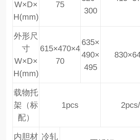
W×D×
75
300
H(mm)
外形尺
635×
寸
615×470×4
490×
830×6
W×D×
70
495
H(mm)
载物托
架（标
1pcs
2pcs
配）
内胆材
冷轧