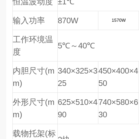
恒温波动度
±1℃
输入功率
870W
1570W
工作环境温
5℃～40℃
度
内胆尺寸(m
340×325×3
450×400×4
m)
25
50
外形尺寸(m
625×510×4
740×580×6
m)
90
30
载物托架(标