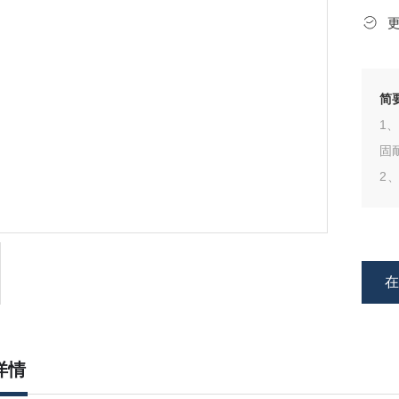
简
1
固
2
蚀
3
匀
详情