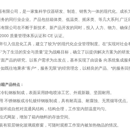
器有限公司，是一家集科学仪器研发、制造、销售为一体的现代化。成长
服务的同行业企业。产品包括箱体类、低温类、摇床类、等几大系列,广泛
器有限公司在不断于新技术、新产品开发的同时，投入 人力、物力、确保
01-2000 质量管理体系认证和 CE 认证。
并引入信息化工具，建立了较为*的现代化企业管理制度。在“实现对社会
将“为了生活的安全与质量”定为战略目标，确立了以提供解决方案为的研
方面产品的研究。以客户需求为出发点，基本实现了由设备 向系统集成服
如既往地秉承“客户*，服务无限”的经营理念，以精良的产品、*的服务回
燥箱
产品特点：
 冷轧钢板制成，表面采用静电喷涂工艺、外观新颖、坚固耐用。
采用 不锈钢板或冷轧镀锌钢板制成，具有耐高温、耐腐蚀、无黑烟等优点
风循环或自然对流通风结构，结构合理，工作室内部温度均匀。
抽拉式网架，增加了箱内物料的存放空间。
间装有双层钢化玻璃观察窗，可随时观察工作室内被加热物品的情况。