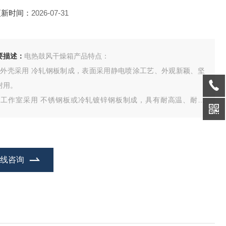
更新时间：
2026-07-31
要描述：
电热鼓风干燥箱产品特点：
、外壳采用 冷轧钢板制成，表面采用静电喷涂工艺、外观新颖、坚
耐用。
、工作室采用 不锈钢板或冷轧镀锌钢板制成，具有耐高温、耐腐
、无黑烟等优点。
、强制通风循环或自然对流通风结构，结构合理，工作室内部温度均
。
在线咨询