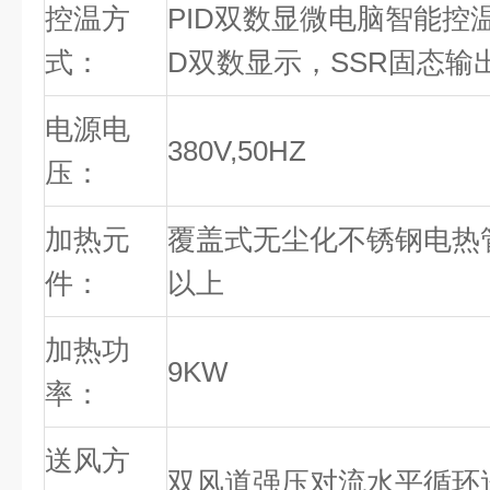
控温方
PID双数显微电脑智能控
式：
D双数显示，SSR固态输
电源电
380V,50HZ
压：
加热元
覆盖式无尘化不锈钢电热
件：
以上
加热功
9KW
率：
送风方
双风道强压对流水平循环