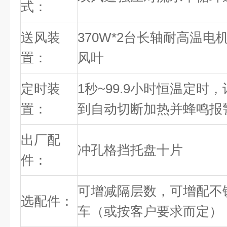
式：
送风装
370W*2台长轴耐高温电
置：
风叶
定时装
1秒~99.9小时恒温定
置：
到自动切断加热并蜂鸣报
出厂配
冲孔格挡托盘十片
件：
可增减隔层数，可增配不
选配件：
车（或按客户要求而定）