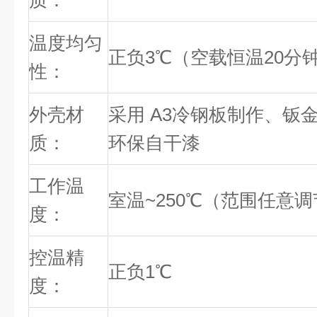
质：
温度均匀
正负3℃（空载恒温20分
性：
外壳材
采用 A3冷钢板制作、钣
质：
环保自干漆
工作温
室温~250℃（范围任意
度：
控温精
正负1℃
度：