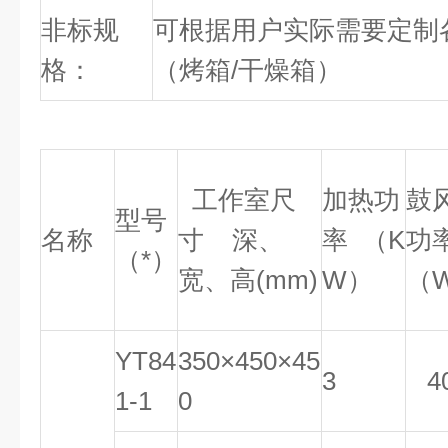
非标规
可根据用户实际需要定制
格：
（烤箱/干燥箱）
工作室尺
加热功
鼓
型号
名称
寸 深、
率 （K
功
（*）
宽、高(mm)
W）
（
YT84
350×450×45
3
4
1-1
0