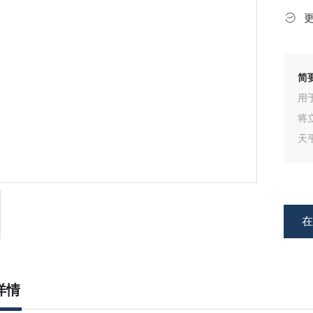
简
用
将
天
平
详情