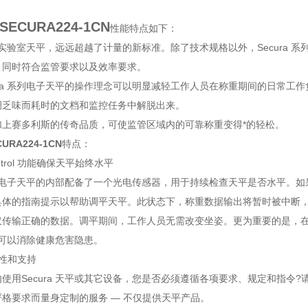
ECURA224-1CN
性能特点如下：
 系列实验室天平，远远超越了计量的新标准。除了技术规格以外，Secura
，同时符合监管要求以及效率要求。
ra 系列电子天平的操作理念可以明显减轻工作人员在称重期间的日常工作负担，其次，该产
调乏味而耗时的文档和监控任务中解脱出来。
加上赛多利斯的传奇品质，可使监管区域内的可靠称重变得*的轻松。
RA224-1CN
特点：
ontrol 功能确保天平始终水平
 系列电子天平的内部配备了一个光电传感器，用于持续检查天平是否水平
具体的指南提示以帮助调平天平。此状态下，称重数据输出将暂时被中断
仅传输正确的数据。调平期间，工作人员无需改变坐姿。更为重要的是，
a 可以消除健康危害隐患。
性和支持
使用Secura 天平或其它设备，您是否必须遵循各项要求、规定和指令
格要求而量身定制的服务 — 不仅提供天平产品。