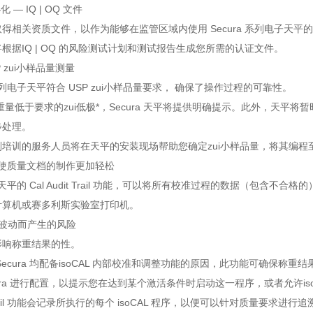
 — IQ | OQ 文件
得相关资质文件，以作为能够在监管区域内使用 Secura 系列电子天平
根据IQ | OQ 的风险测试计划和测试报告生成您所需的认证文件。
P zui小样品量测量
 系列电子天平符合 USP zui小样品量要求， 确保了操作过程的可靠性。
品重量低于要求的zui低极*，Secura 天平将提供明确提示。此外，天
步处理。
培训的服务人员将在天平的安装现场帮助您确定zui小样品量，将其编程至您
— 使质量文档的制作更加轻松
系列天平的 Cal Audit Trail 功能，可以将所有校准过程的数据（
计算机或赛多利斯实验室打印机。
波动而产生的风险
影响称重结果的性。
Secura 均配备isoCAL 内部校准和调整功能的原因，此功能可确保称重
cura 进行配置，以提示您在达到某个激活条件时启动这一程序，或者允许is
it Trail 功能会记录所执行的每个 isoCAL 程序，以便可以针对质量要求进行追