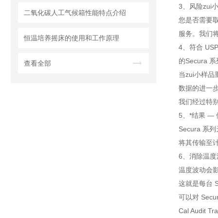
3、风险zui小化
二氧化碳人工气候箱性能特点介绍
您是否需要取
服务。我们将
恒温培养摇床的使用和工作原理
4、符合 US
的Secura
查看全部
当zui小样
数据的进一
我们经过特别
5、*结果 
Secura 
将其传输至
6、消除温度
温度波动会
这就是每台 
可以对 Se
Cal Aud