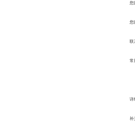
您
您
联
常
详
补