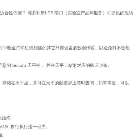
的适合性依据？ 赛多利斯LPS 部门（实验室产品与服务）可提供的现场
平将暂时中断至打印机或相连的其它外部设备的数据传输。以避免对不合规
的 Secura 天平中， 并在天平上粘附对应的验证封条。
包含不合格的）存储在天平里，并可在天平的触摸屏上随时查阅，如有需要，可以
结果始终。
oCAL 自行执行这一程序。
溯。