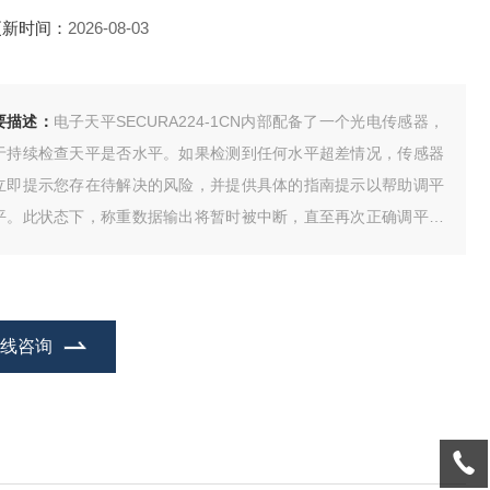
更新时间：
2026-08-03
要描述：
电子天平SECURA224-1CN内部配备了一个光电传感器，
于持续检查天平是否水平。如果检测到任何水平超差情况，传感器
立即提示您存在待解决的风险，并提供具体的指南提示以帮助调平
平。此状态下，称重数据输出将暂时被中断，直至再次正确调平天
为止。
在线咨询