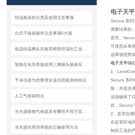
电子天平S
恒温摇床的分类及使用注意事项
Secura
测量结果的
台式干燥箱操作注意事项6大项
首先，Secu
可使您从单
低温恒温槽从实验室精密控温到工业级热管理，解锁全场景温度控制新可能
这两项优势
电子天平SECU
智能生化培养箱使用三脚插头插座应妥善接地
1、LevelC
Secura
予卓仪器为您整理全温光照摇床的特点
险，并提供
人工气候箱特点
这就确保了
此，Secur
冷光源植物气候箱具有哪些不同于其他箱体的优势特点
2、监管合规
在监管区域内
冷光源光照培养箱的正确使用方法
制药工业的严