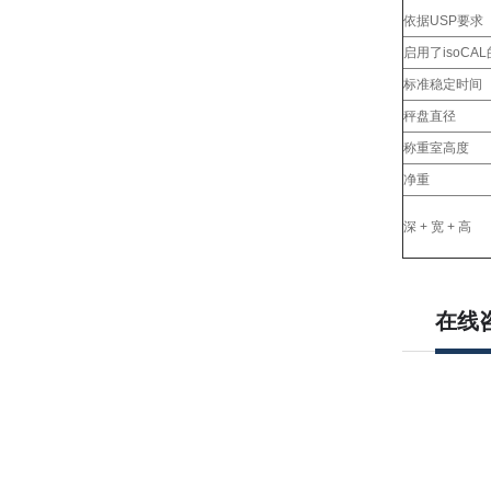
依据USP要求
启用了isoC
标准稳定时间
秤盘直径
称重室高度
净重
深 + 宽 + 高
在线