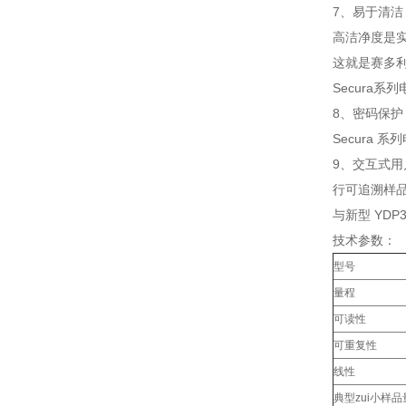
7、易于清洁
高洁净度是
这就是赛多利
Secura
8、密码保护
Secura
9、交互式用
行可追溯样品
与新型 YD
技术参数：
型号
量程
可读性
可重复性
线性
典型zui小样品