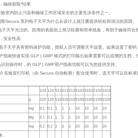
，确保获取*结果
实验室内防止污染和确保工作区域安全的主要先决条件之一。
斯Secura 系列电子天平为什么从设计上就注重提供轻松和清洁的原因。
系列电子天平光洁的、防滑的表面加上简洁轮廓和简单线条，有助于确保符合
，安全性高
 系列电子天平具有密码保护功能，授权人员可调整天平设置。如果设置了
户指南快速实现 GLP | GMP 格式的打印输出如果需要可以追溯的文档，Se
识别操作时，的 GLP | GMP用户指南功能可以为您提供支持。
P30 实验室打印机（由 Secura 自动检测）配合使用时，该天平可以
224
124
513
313
213
5102
3102
2102
1102
g
220
120
510
310
210
5100
3100
2100
1100
mg
0.1
0.1
1
1
1
10
10
10
10
Mg
0.1
0.1
1
1
1
10
10
10
10
mg
0.2
0.2
2
2
2
20
20
20
20
量，