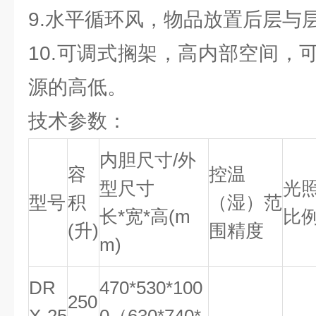
9.水平循环风，物品放置后层与
10.可调式搁架，高内部空间，
源的高低。
技术参数：
内胆尺寸/外
容
控温
型尺寸
光
型号
积
（湿）范
长*宽*高(m
比
(升)
围精度
m)
DR
470*530*100
250