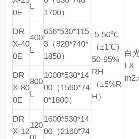
X-25
0（630*740*
L
0E
1700）
DR
656*530*115
-5-50℃
400
X-40
3（820*740*
（±1℃）
L
白光
0E
1850）
50-95%
LX（
RH
DR
1000*530*14
m2
800
（±5%R
X-80
00（1560*74
L
H）
0E
0*1800）
DR
1600*530*14
120
X-12
00（2160*74
0L