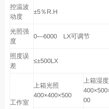
控温波
±5％R.H
动度
光照强
0—6000 LX可调节
度
照度误
≤±500LX
差
上箱湿度
上箱光照
400×500
400×400×500
00
工作室