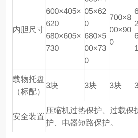
600×405×
05×62
700×8
620
0
内胆尺寸
00×90
680×605×
680×5
0
730
00×73
0
载物托盘
3块
3块
3块
（标配）
压缩机过热保护、过载保
安全装置
护、电器短路保护。