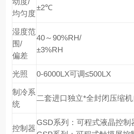
动度/
±2℃
均匀度
湿度范
40～90%RH/
围/
±3%RH
偏差
光照
0-6000LX可调≤500LX
制冷系
二套进口独立*全封闭压缩机
统
GSD系列：可程式液晶控制
控制器