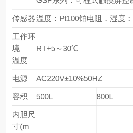
GSP系列：可程式触摸屏控
传感器
温度：Pt100铂电阻，湿度
工作环
境
RT+5～30℃
温度
电源
AC220V±10%50HZ
容积
500L
800L
内胆尺
寸(m