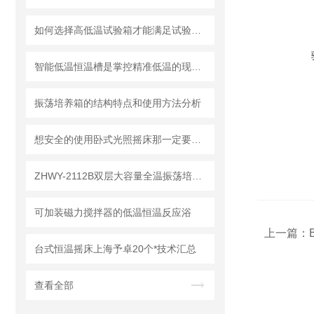
如何选择高低温试验箱才能满足试验要求
智能低温恒温槽是掌控精准低温的现代实验室利器
振荡培养箱的结构特点和使用方法分析
想安全的使用卧式光照摇床那一定要注意以下事项
ZHWY-2112B双层大容量全温振荡培养箱（摇床）用前必读
可加装磁力搅拌器的低温恒温反应浴
上一篇：
台式恒温摇床上海予卓20个*技术汇总
查看全部