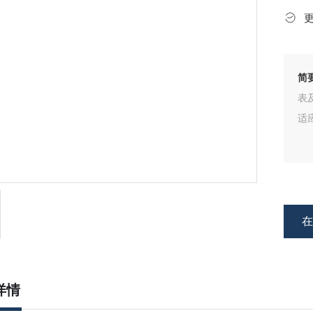
简
表
适
详情