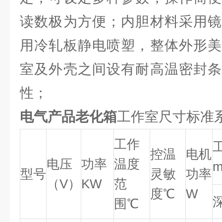
读数极为方便；内胆材料采用镜
用冷轧板静电喷塑，整体外形美
室及外壳之间设有耐高温密封条
性；
电气产品老化箱
工作室尺寸标准
工作
控温
电机
电压
功率
温度
型号
灵敏
功率
（V）
KW
范
度℃
W
围℃