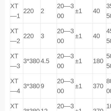
XT
20—3
3
220
2
±1
40
—1
00
5
XT
20—3
4
220
3
±1
40
—2
00
5
XT
20—3
5
3*380
4.5
±1
180
—3
00
5
XT
20—3
8
3*380
9
±1
370
—4
00
0
XT
20—3
1