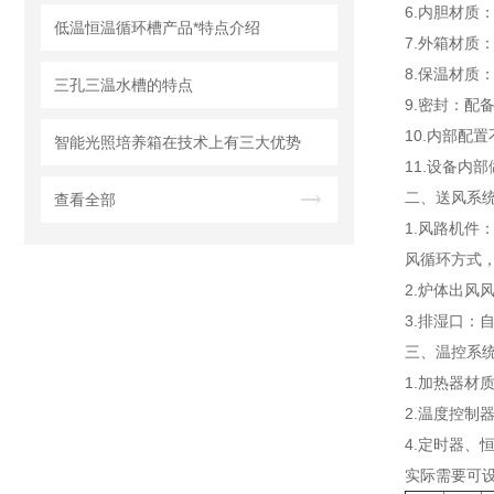
6.内胆材质
低温恒温循环槽产品*特点介绍
7.外箱材质：
8.保温材质
三孔三温水槽的特点
9.密封：配
10.内部配
智能光照培养箱在技术上有三大优势
11.设备内
二、送风系
查看全部
1.风路机件
风循环方式
2.炉体出风
3.排湿口：
三、温控系
1.加热器材
2.温度控制
4.定时器、
实际需要可设