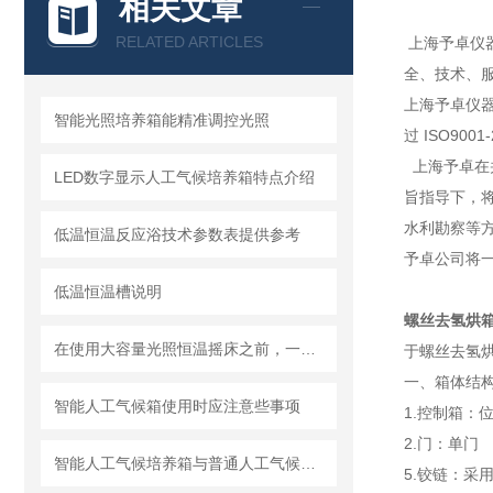
相关文章
RELATED ARTICLES
上海予卓仪
全、技术、
上海予卓仪
智能光照培养箱能精准调控光照
过 ISO90
上海予卓在
LED数字显示人工气候培养箱特点介绍
旨指导下，
水利勘察等
低温恒温反应浴技术参数表提供参考
予卓公司将一
低温恒温槽说明
螺丝去氢烘
在使用大容量光照恒温摇床之前，一定要先看看它
于螺丝去氢
一、箱体结
智能人工气候箱使用时应注意些事项
1.控制箱：
2.门：单门
智能人工气候培养箱与普通人工气候培养箱优点说明
5.铰链：采