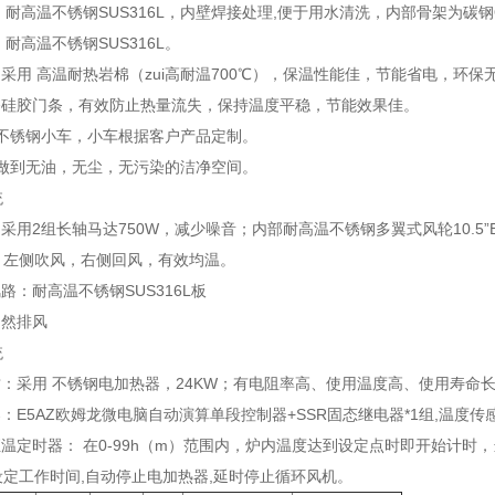
： 耐高温不锈钢SUS316L，内壁焊接处理,便于用水清洗，内部骨架为碳钢Q
 耐高温不锈钢SUS316L。
：采用 高温耐热岩棉（zui高耐温700℃），保温性能佳，节能省电，环保
备硅胶门条，有效防止热量流失，保持温度平稳，节能效果佳。
置不锈钢小车，小车根据客户产品定制。
部做到无油，无尘，无污染的洁净空间。
统
：采用2组长轴马达750W，减少噪音；内部耐高温不锈钢多翼式风轮10.
，左侧吹风，右侧回风，有效均温。
风路：耐高温不锈钢SUS316L板
自然排风
统
质：采用 不锈钢电加热器，24KW；有电阻率高、使用温度高、使用寿命
器：E5AZ欧姆龙微电脑自动演算单段控制器+SSR固态继电器*1组,温度传
恒温定时器： 在0-99h（m）范围内，炉内温度达到设定点时即开始计
定工作时间,自动停止电加热器,延时停止循环风机。