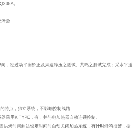
235A。
无污染
5”B向，经过动平衡矫正及风速静压之测试、共鸣之测试完成；采水平送
长的特点，独立系统，不影响控制线路
感器采用K TYPE，有，并与电加热器自动连锁控制.
时，当烘烤时间到达设定时间时自动关闭加热系统，有计时蜂鸣报警，据