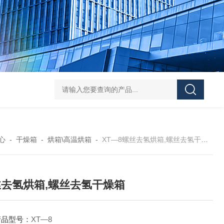
Mini MR standard IKAMAG磁力搅拌器
IT-09
心
-
干燥箱
-
烘箱\高温烘箱
-
XT—8螺丝去氢烘箱,螺丝去氢干燥箱
去氢烘箱,螺丝去氢干燥箱
产品型号：
XT—8