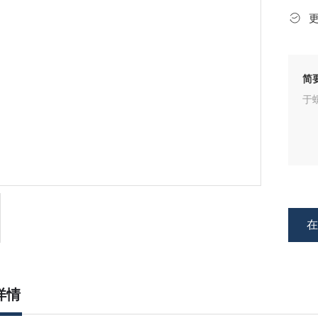
简
于
详情