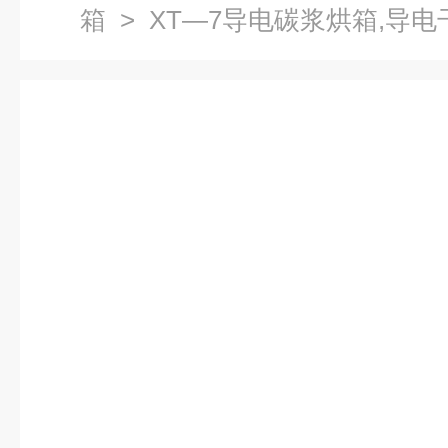
箱
> XT—7导电碳浆烘箱,导电