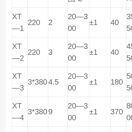
XT
20—3
3
220
2
±1
40
—1
00
5
XT
20—3
4
220
3
±1
40
—2
00
5
XT
20—3
5
3*380
4.5
±1
180
—3
00
5
XT
20—3
8
3*380
9
±1
370
—4
00
0