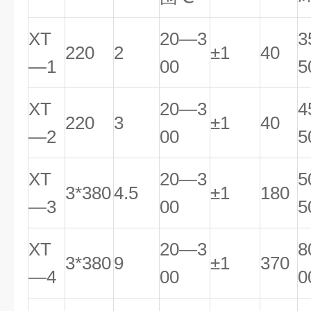
XT
20—3
3
220
2
±1
40
—1
00
5
XT
20—3
4
220
3
±1
40
—2
00
5
XT
20—3
5
3*380
4.5
±1
180
—3
00
5
XT
20—3
8
3*380
9
±1
370
—4
00
0