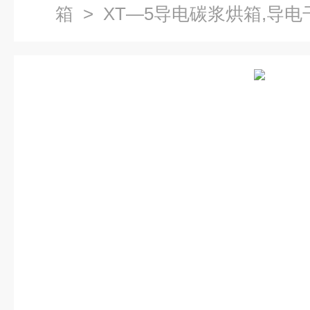
箱
> XT—5导电碳浆烘箱,导