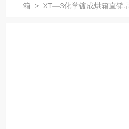
箱
> XT—3化学镀成烘箱直销