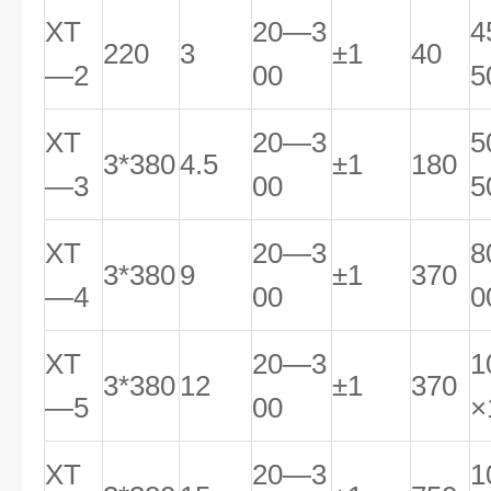
XT
20—3
4
220
3
±1
40
—2
00
5
XT
20—3
5
3*380
4.5
±1
180
—3
00
5
XT
20—3
8
3*380
9
±1
370
—4
00
0
XT
20—3
1
3*380
12
±1
370
—5
00
×
XT
20—3
1