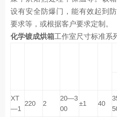
设有安全防爆门，能有效起到防
要求等，或根据客户要求定制。
化学镀成烘箱
工作室尺寸标准系
工作
控温
电机
电压
功率
温度
型号
灵敏
功率
（V）
KW
范
度℃
W
围℃
XT
20—3
3
220
2
±1
40
—1
00
5