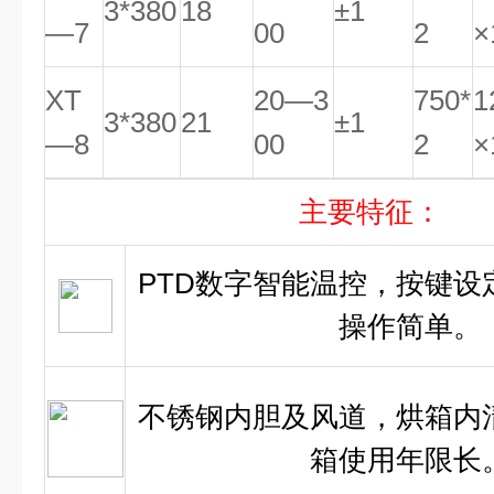
3*380
18
±1
—7
00
2
×
XT
20—3
750*
1
3*380
21
±1
—8
00
2
×
主要特征：
PTD数字智能温控，按键设
操作简单。
不锈钢内胆及风道，烘箱内
箱使用年限长