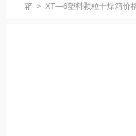
箱
> XT—6塑料颗粒干燥箱价