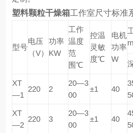
塑料颗粒干燥箱
工作室尺寸标准
工作
控温
电机
电压
功率
温度
型号
灵敏
功率
（V）
KW
范
度℃
W
围℃
XT
20—3
3
220
2
±1
40
—1
00
5
XT
20—3
4
220
3
±1
40
—2
00
5