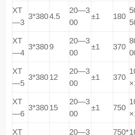
XT
20—3
5
3*380
4.5
±1
180
—3
00
5
XT
20—3
8
3*380
9
±1
370
—4
00
0
XT
20—3
1
3*380
12
±1
370
—5
00
×
XT
20—3
1
3*380
15
±1
750
—6
00
×
XT
20—3
750*
1