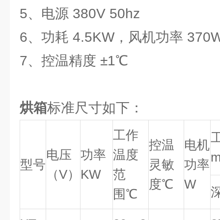
5、电源 380V 50hz
6、功耗 4.5KW，风机功率 370
7、控温精度 ±1℃
烘箱
标准尺寸如下：
工作
控温
电机
电压
功率
温度
型号
灵敏
功率
（V）
KW
范
度℃
W
围℃