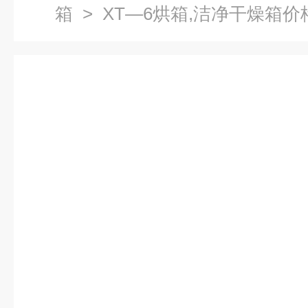
箱
> XT—6烘箱,洁净干燥箱价