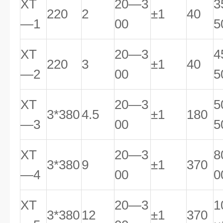
XT
20—3
3
220
2
±1
40
—1
00
5
XT
20—3
4
220
3
±1
40
—2
00
5
XT
20—3
5
3*380
4.5
±1
180
—3
00
5
XT
20—3
8
3*380
9
±1
370
—4
00
0
XT
20—3
1
3*380
12
±1
370