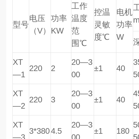
工作
控温
电机
电压
功率
温度
型号
灵敏
功率
（V）
KW
范
度℃
W
围℃
XT
20—3
3
220
2
±1
40
—1
00
5
XT
20—3
4
220
3
±1
40
—2
00
5
XT
20—3
5
3*380
4.5
±1
180
—3
00
5