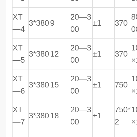
XT
20—3
8
3*380
9
±1
370
—4
00
0
XT
20—3
1
3*380
12
±1
370
—5
00
×
XT
20—3
1
3*380
15
±1
750
—6
00
×
XT
20—3
750*
1
3*380
18
±1
—7
00
2
×