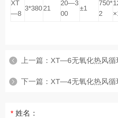
XT
20—3
750*
1
3*380
21
±1
—8
00
2
×
上一篇：
XT—6无氧化热风循环
下一篇：
XT—4无氧化热风循
*
姓名：