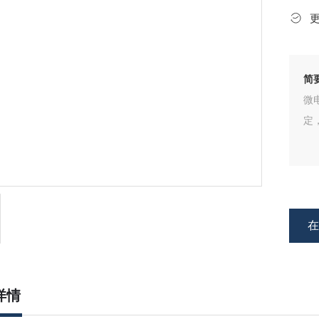
简
微
定
详情