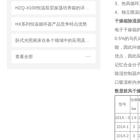
3、热风循
HZQ-X100恒温双层振荡培养箱的详细使用说明书
4、独立限
干燥箱除湿
HX系列恒温循环器产品竞争特点优势
电子干燥箱
0.5%的
卧式光照摇床在各个领域中的应用及技术特点
能，因此叫做
优点，因此
查看全部
记忆合金分
除湿控制器
口吸湿柜内
数显鼓风干
功率
型号
kw
101A－0
1.6
101A-1
3
101A-2
3