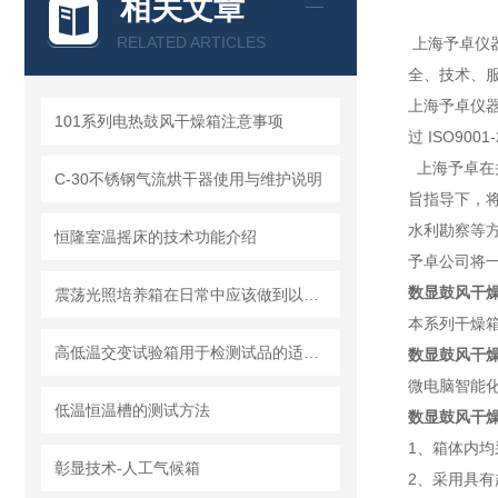
相关文章
RELATED ARTICLES
上海予卓仪
全、技术、
上海予卓仪
101系列电热鼓风干燥箱注意事项
过 ISO90
上海予卓在
C-30不锈钢气流烘干器使用与维护说明
旨指导下，
水利勘察等
恒隆室温摇床的技术功能介绍
予卓公司将一
数显鼓风干
震荡光照培养箱在日常中应该做到以下四点保养
本系列干燥
高低温交变试验箱用于检测试品的适应能力和特性
数显鼓风干
微电脑智能
低温恒温槽的测试方法
数显鼓风干
1、箱体内均
彰显技术-人工气候箱
2、采用具有