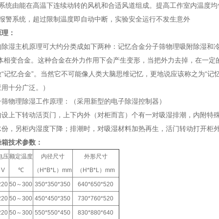
环系统由能在高温下连续动转的风机和合适风道组成。提高工作室内温度均
温报警系统，超过限制温度即自动中断，实验安全运行不发生意外
原理：
的除湿主机原理可大约分类成如下两种：记忆合金分子筛物理吸附除湿和
马氏体相变合金。这种合金在外力作用下会产生变形，当把外力去掉，在一
“记忆合金”。当然它不可能像人类大脑思维记忆，更地说应该称之为“记
应用十分广泛。）
子筛物理除湿工作原理：（采用新型的电子除湿控制器）
内设上下转动活页门，上下内外（对柜而言）个有一对吸湿排潮，内附特
水份，另柜内湿度下降；排潮时，对吸湿材料加热再生，活门转动打开柜
燥箱技术参数：
电压
额定温度
内径尺寸
外形尺寸
V
℃
（H*B*L）mm
（H*B*L）mm
220
50～300
350*350*350
640*650*520
220
50～300
450*450*350
730*760*520
220
50～300
550*550*450
830*880*640