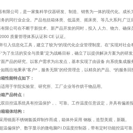
器有限公司，是一家集科学仪器研发、制造、销售为一体的现代化。成长
服务的同行业企业。产品包括箱体类、低温类、摇床类、等几大系列,广泛
器有限公司在不断于新技术、新产品开发的同时，投入 人力、物力、确保
01-2000 质量管理体系认证和 CE 认证。
并引入信息化工具，建立了较为*的现代化企业管理制度。在“实现对社会
将“为了生活的安全与质量”定为战略目标，确立了以提供解决方案为的研
方面产品的研究。以客户需求为出发点，基本实现了由设备 向系统集成服
如既往地秉承“客户*，服务无限”的经营理念，以精良的产品、*的服务回
燥箱
性能特点如下：
箱适用于学院实验室、研究所、工厂企业等作烘干物品用。
燥箱产品特点：
化双目控温系统具有控温保护，、可靠。工作温度任意设定，并具有偏差
燥箱箱体结构：
采用镜面不锈钢氩弧焊制作而成，箱体外采用 钢板，造型美观，新颖。
超温偏保护、数字显示的微电脑P.I.D温度控制器，带有定时功能控温可靠