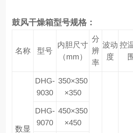
鼓风干燥箱型号规格：
分
内胆尺寸
波动
控
名称
型号
辨
（mm）
度
率
DHG-
350×350
9030
×350
DHG-
450×350
9070
×450
数显