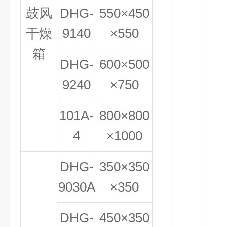
鼓风
DHG-
550×450
干燥
9140
×550
箱
DHG-
600×500
9240
×750
101A-
800×800
4
×1000
DHG-
350×350
9030A
×350
DHG-
450×350