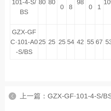
101-4-S/
80
80
98
10
0
8
0
1
BS
GZX-GF
C·101-A0
25
25
25
54
42
55
67
5
-S/BS
上一篇：
GZX-GF·101-4-S/BS电