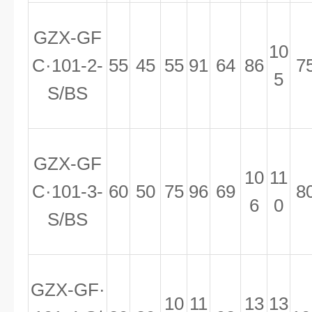
GZX-GF
10
C·101-2-
55
45
55
91
64
86
7
5
S/BS
GZX-GF
10
11
C·101-3-
60
50
75
96
69
8
6
0
S/BS
GZX-GF·
10
11
13
13