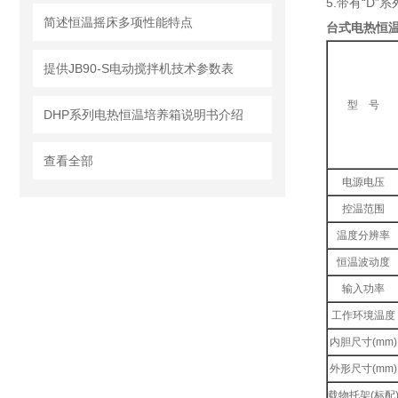
5.带有“D
简述恒温摇床多项性能特点
台式电热恒
提供JB90-S电动搅拌机技术参数表
型 号
DHP系列电热恒温培养箱说明书介绍
查看全部
电源电压
控温范围
温度分辨率
恒温波动度
输入功率
工作环境温度
内胆尺寸(mm)
外形尺寸(mm)
载物托架(标配