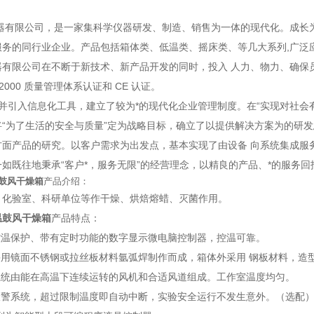
器有限公司，是一家集科学仪器研发、制造、销售为一体的现代化。成长
服务的同行业企业。产品包括箱体类、低温类、摇床类、等几大系列,广泛
器有限公司在不断于新技术、新产品开发的同时，投入 人力、物力、确保
01-2000 质量管理体系认证和 CE 认证。
并引入信息化工具，建立了较为*的现代化企业管理制度。在“实现对社会
将“为了生活的安全与质量”定为战略目标，确立了以提供解决方案为的研
方面产品的研究。以客户需求为出发点，基本实现了由设备 向系统集成服
如既往地秉承“客户*，服务无限”的经营理念，以精良的产品、*的服务回
鼓风干燥箱
产品介绍：
、化验室、科研单位等作干燥、烘焙熔蜡、灭菌作用。
温鼓风干燥箱
产品特点：
有控温保护、带有定时功能的数字显示微电脑控制器，控温可靠。
采用镜面不锈钢或拉丝板材料氩弧焊制作而成，箱体外采用 钢板材料，造
环系统由能在高温下连续运转的风机和合适风道组成。工作室温度均匀。
温报警系统，超过限制温度即自动中断，实验安全运行不发生意外。（选配