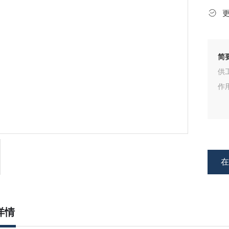
简
供
作
详情