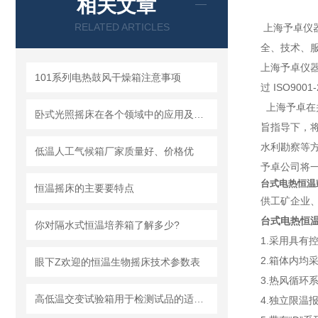
相关文章
RELATED ARTICLES
上海予卓仪
全、技术、
上海予卓仪
101系列电热鼓风干燥箱注意事项
过 ISO90
上海予卓在
卧式光照摇床在各个领域中的应用及技术特点
旨指导下，
水利勘察等
低温人工气候箱厂家质量好、价格优
予卓公司将一
台式电热恒温
恒温摇床的主要要特点
供工矿企业
台式电热恒
你对隔水式恒温培养箱了解多少?
1.采用具
2.箱体内均
眼下Z欢迎的恒温生物摇床技术参数表
3.热风循
高低温交变试验箱用于检测试品的适应能力和特性
4.独立限