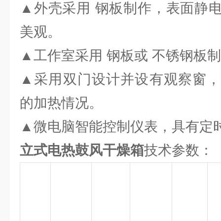
▲外壳采用 钢板制作，表面静
美观。
▲工作室采用 钢板或 不锈钢板
▲采用双门设计并设有观察窗，
的加热情况。
▲微电脑智能控制仪表，具有定
立式电热鼓风干燥箱
技术参数：
工
工作电
额定
温度波
控温
尺
型号
压
功率
动度(°
范围(°
m