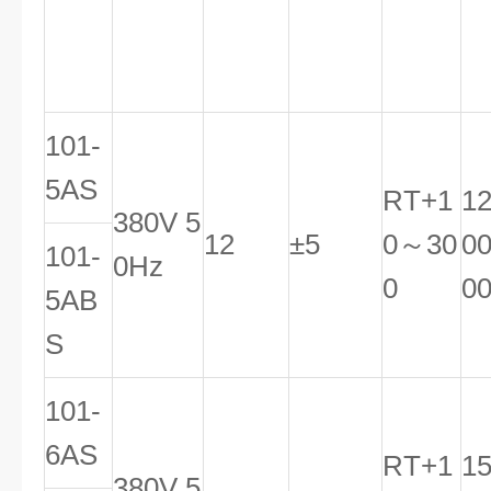
（V）
(KW)
C)
C)
（
*
101-
5AS
RT+1
1
380V 5
12
±5
0～30
0
101-
0Hz
0
0
5AB
S
101-
6AS
RT+1
1
380V 5