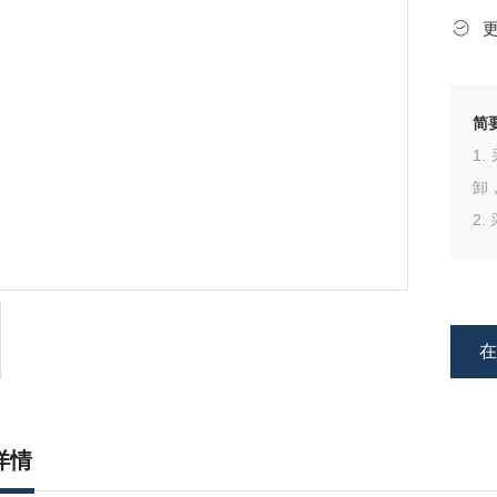
简
1
卸
2
详情