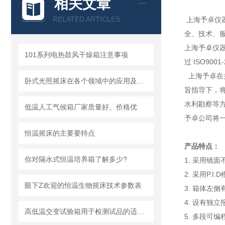
相关文章
RELATED ARTICLES
上海予卓仪
全、技术、
上海予卓仪
101系列电热鼓风干燥箱注意事项
过 ISO90
上海予卓在
卧式光照摇床在各个领域中的应用及技术特点
旨指导下，
水利勘察等
低温人工气候箱厂家质量好、价格优
予卓公司将一
恒温摇床的主要要特点
产品特点：
你对隔水式恒温培养箱了解多少?
1. 采用镜
2. 采用P
眼下Z欢迎的恒温生物摇床技术参数表
3. 箱体左
4. 设有独
高低温交变试验箱用于检测试品的适应能力和特性
5. 多段可