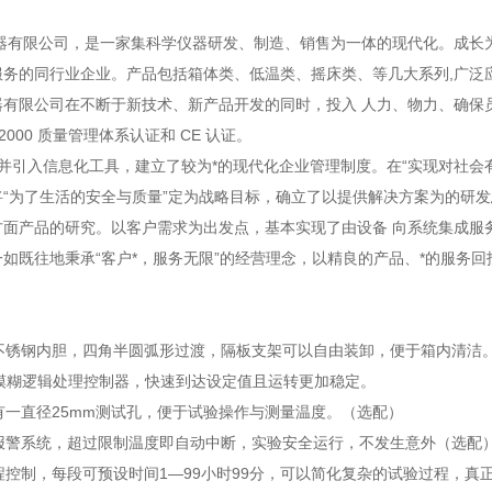
器有限公司，是一家集科学仪器研发、制造、销售为一体的现代化。成长
服务的同行业企业。产品包括箱体类、低温类、摇床类、等几大系列,广泛
器有限公司在不断于新技术、新产品开发的同时，投入 人力、物力、确保
01-2000 质量管理体系认证和 CE 认证。
并引入信息化工具，建立了较为*的现代化企业管理制度。在“实现对社会
将“为了生活的安全与质量”定为战略目标，确立了以提供解决方案为的研
方面产品的研究。以客户需求为出发点，基本实现了由设备 向系统集成服
如既往地秉承“客户*，服务无限”的经营理念，以精良的产品、*的服务回
面不锈钢内胆，四角半圆弧形过渡，隔板支架可以自由装卸，便于箱内清洁
.I.D模糊逻辑处理控制器，快速到达设定值且运转更加稳定。
侧有一直径25mm测试孔，便于试验操作与测量温度。（选配）
立报警系统，超过限制温度即自动中断，实验安全运行，不发生意外（选配
编程控制，每段可预设时间1—99小时99分，可以简化复杂的试验过程，