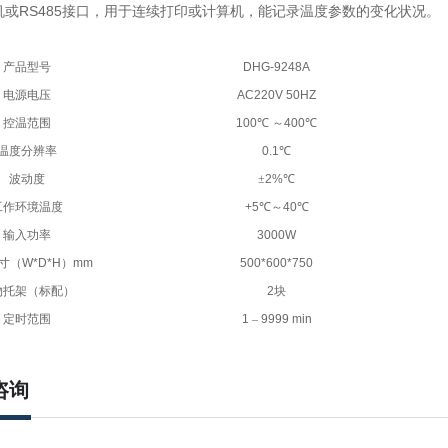
印机或RS485接口，用于连续打印或计算机，能记录温度参数的变化状况。
产品型号
DHG-9248A
电源电压
AC220V 50HZ
控温范围
100
℃
～
400
℃
温度分辨率
0.1
℃
波动度
±
2%
℃
工作环境温度
+5
℃～
40
℃
输入功率
3000W
寸（
W*D*H
）
mm
500*600*750
物托架（标配）
2
块
定时范围
1
–
9999 min
咨询