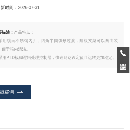
更新时间：
2026-07-31
要描述：
产品特点：
. 采用镜面不锈钢内胆，四角半圆弧形过渡，隔板支架可以自由装
，便于箱内清洁。
. 采用P.I.D模糊逻辑处理控制器，快速到达设定值且运转更加稳定。
在线咨询