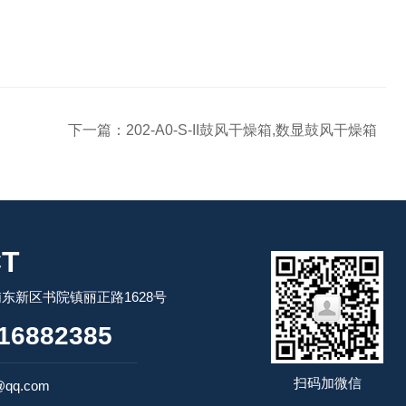
下一篇：
202-A0-S-II鼓风干燥箱,数显鼓风干燥箱
T
东新区书院镇丽正路1628号
16882385
扫码加微信
@qq.com