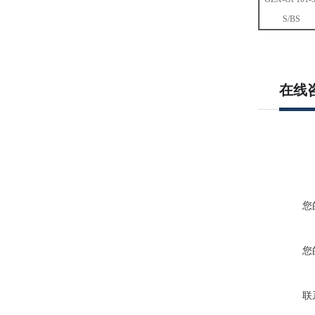
S/BS
在线
您
您
联