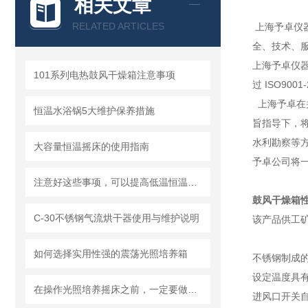
相关文章
RELATED ARTICLES
上海予卓仪
全、技术、
上海予卓仪
101系列电热鼓风干燥箱注意事项
过 ISO90
上海予卓在
恒温水浴锅5大维护保养措施
旨指导下，
水利勘察等
大容量恒温摇床的使用指南
予卓公司将一
注意好这些事项，可以提高低温恒温反应浴的使用寿命
鼓风干燥箱
C-30不锈钢气流烘干器使用与维护说明
该产品供工
如何选择实用性强的震荡光照培养箱
不锈钢制成
设定温度具
在操作光照培养摇床之前，一定要做好充分的检查工作
进风口开关