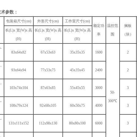
技术参数：
包装箱尺寸(cm)
外形尺寸(cm)
工作室尺寸(cm)
额定功
温控范
搁板
长(L)x 宽(W)x 高
长(L)x 宽(W)x 高
长(L)x 宽(W)x 高
率
围
（块）
(H)
(H)
(H)
-
83x64x82
67x53x63
35x35x35
1600
2
-
93x64x94
77x53x75
45x35x45
2400
2
-
103x74x104
87x63x85
55x45x55
3000
3
50-
300℃
-
108x79x124
92x68x105
60x50x75
4000
3
-
131x111x152
112x98x130
80x80x100
6000
3
-