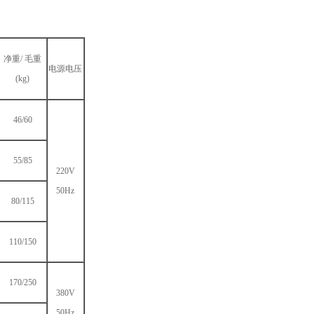
净重/ 毛重
电源电压
(kg)
46/60
55/85
220V
50Hz
80/115
110/150
170/250
380V
50Hz