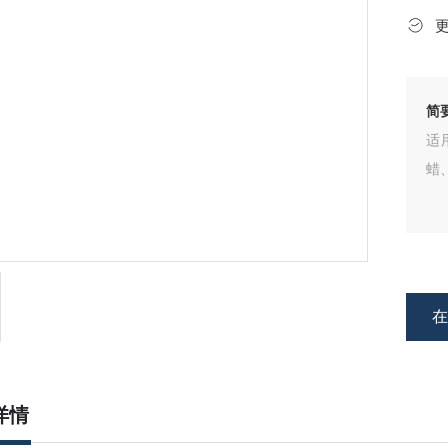
简
适
蜡
详情