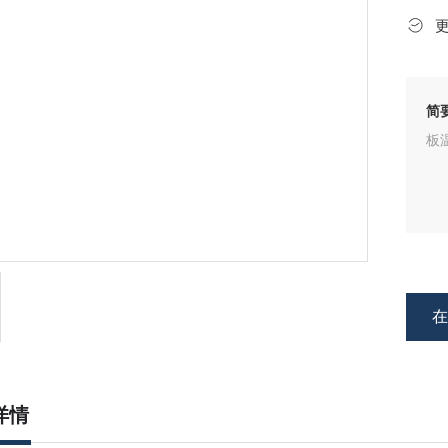
简
板
详情