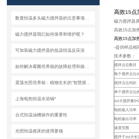
高效15点
数显恒温多头磁力搅拌器的注意事项和使用方法
磁力搅拌器
高效15点
磁力搅拌器我们如何保养和维护呢？
高效15点加热
-提供样品相
可加装磁力搅拌器的低温恒温反应浴
技术参数：
搅拌点位数目
如何解决霉菌培养箱的故障处理和操作流程
每个搅拌点位zu
震荡光照培养箱：植物生长的“智慧摇篮”
搅拌点位间距
单个搅拌点位
上海电热恒温水浴锅*
zui大搅拌量(H
电机输入功率
台式恒温油槽操作的重要性
电机输出功率
速度范围
光照恒温摇床的使用要领
搅拌子zui大长