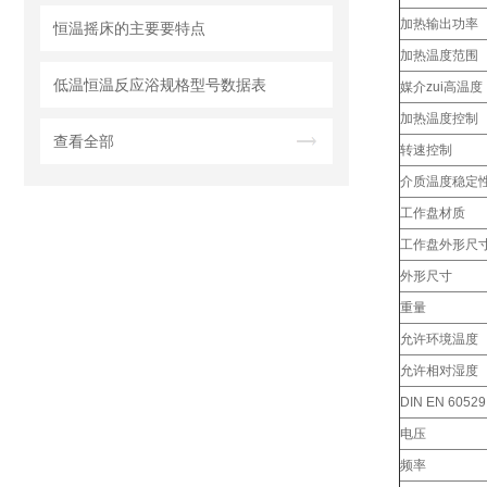
加热输出功率
恒温摇床的主要要特点
加热温度范围
低温恒温反应浴规格型号数据表
媒介zui高温
加热温度控制
查看全部
转速控制
介质温度稳定
工作盘材质
工作盘外形尺
外形尺寸
重量
允许环境温度
允许相对湿度
DIN EN 605
电压
频率