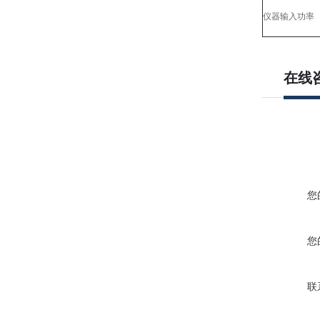
仪器输入功率
在线
您
您
联