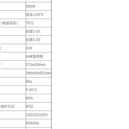
580W
室温-120°C
度（根据容器）
70°C
刻度1-10
刻度1-10
性
2±K
硅树脂薄膜
寸
270x450mm
288x65x552mm
6kg
5-40°C
80%
29 保护方式
IP42
230/115/100V
50/60Hz