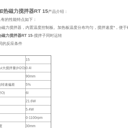
加热磁力搅拌器RT 15
产品介绍：
具有的性能特点如下：
加热磁力搅拌器，内置温度控制板。加热板温度分布均匀，搅拌速度*，便
磁力搅拌器RT 15
-搅拌子同时运转
同的反应条件
15
i大搅拌量(H2O)
0.4l
90mm
的转速偏差
5%
2O)
6l
21.6W
5.4W
0-1100rpm
度
30mm