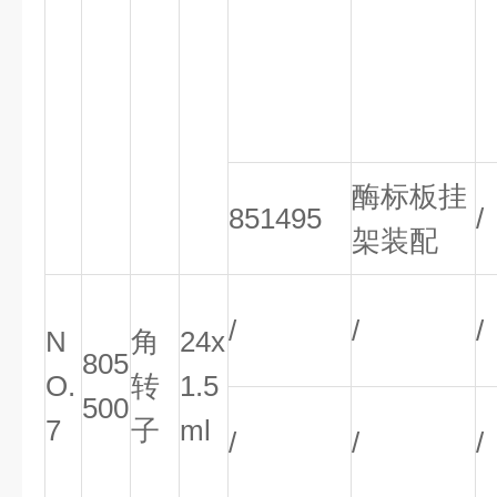
酶标板挂
851495
/
架装配
/
/
/
N
角
24x
805
O.
转
1.5
500
7
子
ml
/
/
/