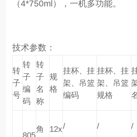
（4*750ml），一机多功能。
技术参数：
转
转
转
挂杯、挂
挂杯、挂
子
子
规
子
架、吊篮
架、吊篮
编
名
格
号
编码
规格
码
称
/
/
/
角
12x
805