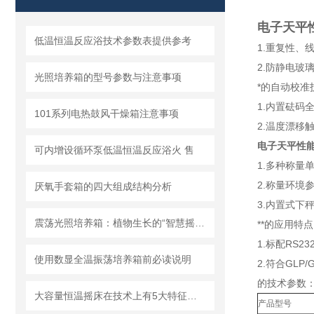
电子天平
低温恒温反应浴技术参数表提供参考
1.重复性、
2.防静电玻
光照培养箱的型号参数与注意事项
*的自动校准
1.内置砝码
101系列电热鼓风干燥箱注意事项
2.温度漂
电子天平性
可内增设循环泵低温恒温反应浴火 售
1.多种称
2.称量环
厌氧手套箱的四大组成结构分析
3.内置式下
震荡光照培养箱：植物生长的“智慧摇篮”
**的应用特
1.标配RS
使用数显全温振荡培养箱前必读说明
2.符合GL
的技术参数
大容量恒温摇床在技术上有5大特征，你是否已掌握？
产品型号