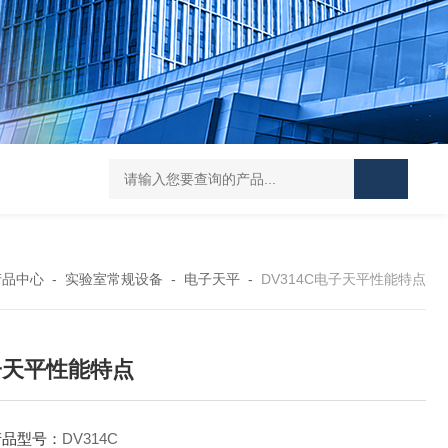
Mini MR standard IKAMAG磁力搅拌器
IT-09
产品中心
-
实验室常规设备
-
电子天平
-
DV314C电子天平性能特点
子天平性能特点
产品型号：
DV314C