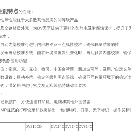
性能特点
的性能：
线性等性能优于大多数其他品牌的同等级产品
璃及全钢材质外壳，为DV天平提供了更好的防静电及耐腐蚀保护，提升了
技术：
全自动内部校准可进行内部校准及三点线性校准，确保称量结果的性
移触发全自动校准系统，能在环境温度发生变化时，自动触发内部校准，确
能特点
*应用功能：
量单位：毫克、克、克拉、盎司、中国台湾两、新加坡两等，及用户自定义
境参数设置：振动补偿、稳定等级和零点跟踪，确保不同称量环境下的稳定
秤钩：满足用户进行密度测定和其他特殊称量要求
点：
232通讯接口，方便连接打印机、电脑和其他外围设备
P/GMP规范的打印设定和数据输出：包括时间、日期、天平标识、操作员
：
DV215CD
DV114C
DV214C
DV314C