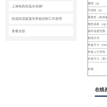
量程（g）
上海电热恒温水浴锅*
可读性（g）
重复性（标准
恒温恒湿振荡培养箱控制工作原理
线性误差（±g
查看全部
操作温度范围
校准方式
秤盘尺寸（mm
秤盘上方空间（
外形尺寸（宽×
价格
在线