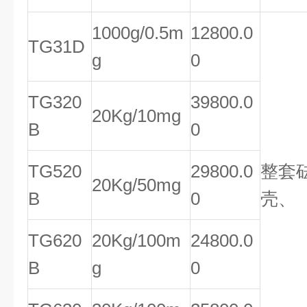
1000g/0.5m
12800.0
TG31D
g
0
TG320
39800.0
20Kg/10mg
B
0
TG520
29800.0
整套
20Kg/50mg
B
0
壳、
TG620
20Kg/100m
24800.0
B
g
0